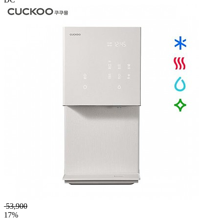
53,900
17%