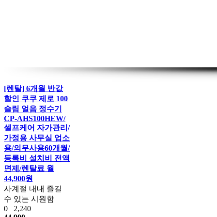
[렌탈] 6개월 반값
할인 쿠쿠 제로 100
슬림 얼음 정수기
CP-AHS100HEW/
셀프케어 자가관리/
가정용 사무실 업소
용/의무사용60개월/
등록비 설치비 전액
면제/렌탈료 월
44,900원
사계절 내내 즐길
수 있는 시원함
0
2,240