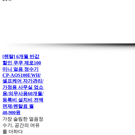
[렌탈] 6개월 반값
할인 쿠쿠 제로100
미니 얼음 정수기
CP-AQS100EWH/
셀프케어 자가관리/
가정용 사무실 업소
용/의무사용60개월/
등록비 설치비 전액
면제/렌탈료 월
40,900원
가장 슬림한 얼음정
수기, 공간의 여유
를 더하다