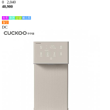
0
2,040
40,900
DC