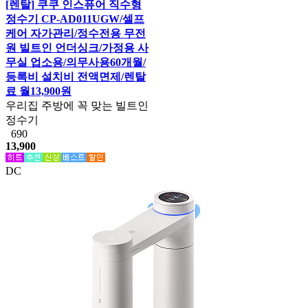
[렌탈] 쿠쿠 인스퓨어 직수형
정수기 CP-AD011UGW/셀프
케어 자가관리/정수전용 무전
원 빌트인 언더싱크/가정용 사
무실 업소용/의무사용60개월/
등록비 설치비 전액면제/렌탈
료 월13,900원
우리집 주방에 꼭 맞는 빌트인
정수기
690
13,900
DC