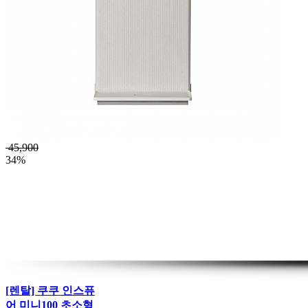
45,900
34%
[렌탈] 쿠쿠 인스퓨
어 미니100 초소형