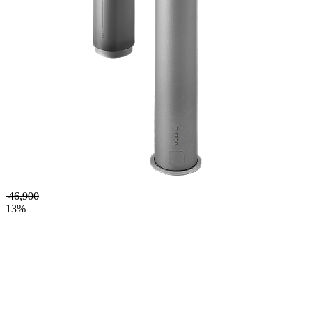
46,900
13%