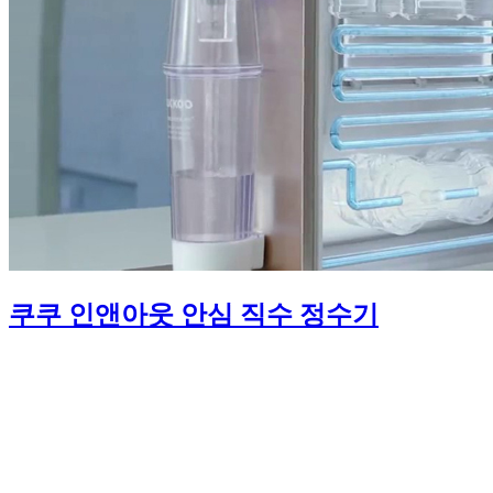
쿠쿠 인앤아웃 안심 직수 정수기