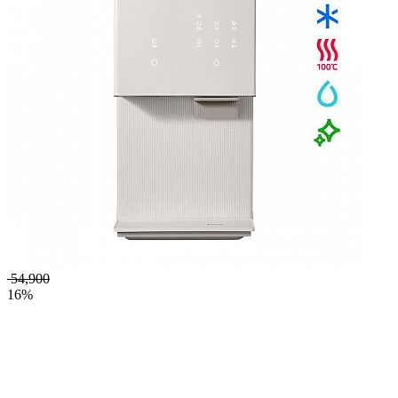
54,900
16%