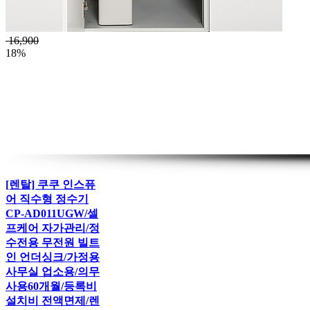
16,900
18%
[렌탈] 쿠쿠 인스퓨
어 직수형 정수기
CP-AD011UGW/셀
프케어 자가관리/정
수전용 무전원 빌트
인 언더싱크/가정용
사무실 업소용/의무
사용60개월/등록비
설치비 전액면제/렌